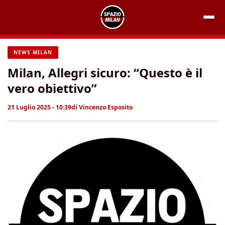
Vai
al
contenuto
NEWS MILAN
Milan, Allegri sicuro: “Questo è il
vero obiettivo”
21 Luglio 2025 - 10:39
di
Vincenzo Esposito