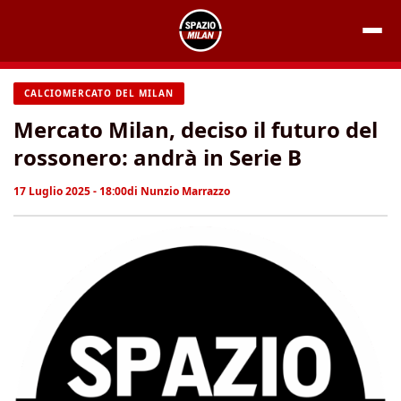
Vai
al
contenuto
CALCIOMERCATO DEL MILAN
Mercato Milan, deciso il futuro del
rossonero: andrà in Serie B
17 Luglio 2025 - 18:00
di
Nunzio Marrazzo