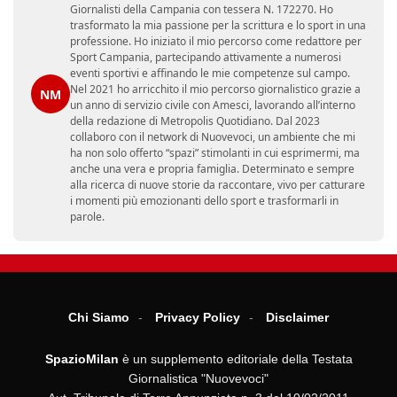
Giornalisti della Campania con tessera N. 172270. Ho
trasformato la mia passione per la scrittura e lo sport in una
professione. Ho iniziato il mio percorso come redattore per
Sport Campania, partecipando attivamente a numerosi
eventi sportivi e affinando le mie competenze sul campo.
Nel 2021 ho arricchito il mio percorso giornalistico grazie a
NM
un anno di servizio civile con Amesci, lavorando all’interno
della redazione di Metropolis Quotidiano. Dal 2023
collaboro con il network di Nuovevoci, un ambiente che mi
ha non solo offerto “spazi” stimolanti in cui esprimermi, ma
anche una vera e propria famiglia. Determinato e sempre
alla ricerca di nuove storie da raccontare, vivo per catturare
i momenti più emozionanti dello sport e trasformarli in
parole.
Chi Siamo
Privacy Policy
Disclaimer
SpazioMilan
è un supplemento editoriale della Testata
Giornalistica "Nuovevoci"