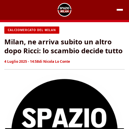
Vai
al
contenuto
CALCIOMERCATO DEL MILAN
Milan, ne arriva subito un altro
dopo Ricci: lo scambio decide tutto
4 Luglio 2025 - 14:58
di
Nicola Lo Conte