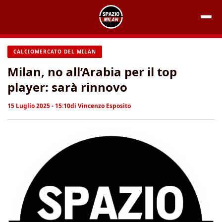
Vai
al
contenuto
CALCIOMERCATO DEL MILAN
Milan, no all’Arabia per il top
player: sarà rinnovo
15 Luglio 2025 - 15:10
di
Vincenzo Esposito