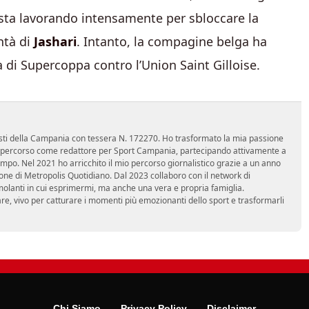
 sta lavorando intensamente per sbloccare la
ntà di
Jashari
. Intanto, la compagine belga ha
ra di Supercoppa contro l’Union Saint Gilloise.
nalisti della Campania con tessera N. 172270. Ho trasformato la mia passione
 mio percorso come redattore per Sport Campania, partecipando attivamente a
mpo. Nel 2021 ho arricchito il mio percorso giornalistico grazie a un anno
zione di Metropolis Quotidiano. Dal 2023 collaboro con il network di
molanti in cui esprimermi, ma anche una vera e propria famiglia.
re, vivo per catturare i momenti più emozionanti dello sport e trasformarli
Chi Siamo
Privacy Policy
Disclaimer