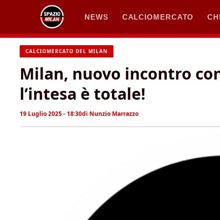
Vai
NEWS
CALCIOMERCATO
CH
al
contenuto
CALCIOMERCATO DEL MILAN
Milan, nuovo incontro con 
l’intesa è totale!
19 Luglio 2025 - 18:30
di
Nunzio Marrazzo