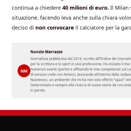
continua a chiedere
40 milioni di euro.
Il Milan
situazione, facendo leva anche sulla chiara volo
deciso di
non convocare
il calciatore per la ga
Nunzio Marrazzo
Giornalista pubblicista dal 2019, iscritto all’Ordine dei Gior
per la scrittura e lo sport in una professione. Ho iniziato il
numerosi eventi sportivi e affinando le mie competenze sul ca
NM
di servizio civile con Amesci, lavorando all’interno della reda
Nuovevoci, un ambiente che mi ha non solo offerto “spazi” sti
Determinato e sempre alla ricerca di nuove storie da racconta
in parole.