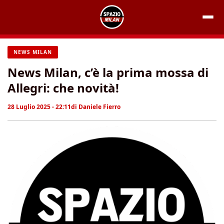
Vai
al
contenuto
NEWS MILAN
News Milan, c’è la prima mossa di
Allegri: che novità!
28 Luglio 2025 - 22:11
di
Daniele Fierro