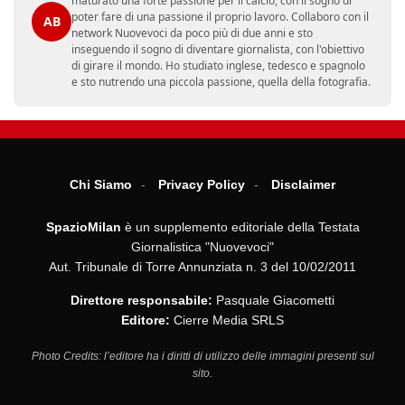
maturato una forte passione per il calcio, con il sogno di
poter fare di una passione il proprio lavoro. Collaboro con il
AB
network Nuovevoci da poco più di due anni e sto
inseguendo il sogno di diventare giornalista, con l'obiettivo
di girare il mondo. Ho studiato inglese, tedesco e spagnolo
e sto nutrendo una piccola passione, quella della fotografia.
Chi Siamo
Privacy Policy
Disclaimer
SpazioMilan
è un supplemento editoriale della Testata
Giornalistica "Nuovevoci"
Aut. Tribunale di Torre Annunziata n. 3 del 10/02/2011
Direttore responsabile:
Pasquale Giacometti
Editore:
Cierre Media SRLS
Photo Credits: l’editore ha i diritti di utilizzo delle immagini presenti sul
sito.