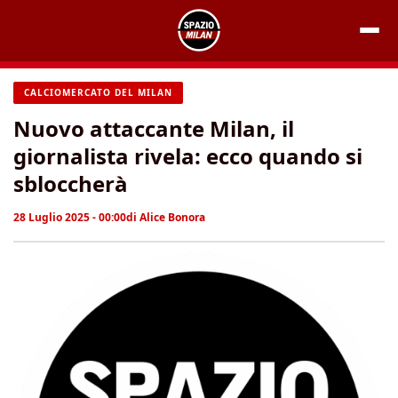
Vai
al
contenuto
CALCIOMERCATO DEL MILAN
Nuovo attaccante Milan, il
giornalista rivela: ecco quando si
sbloccherà
28 Luglio 2025 - 00:00
di
Alice Bonora