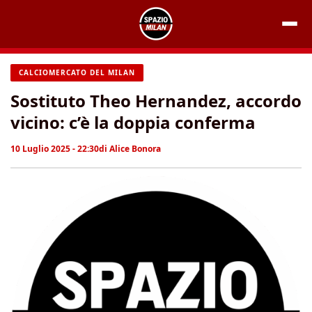
Vai
al
contenuto
CALCIOMERCATO DEL MILAN
Sostituto Theo Hernandez, accordo
vicino: c’è la doppia conferma
10 Luglio 2025 - 22:30
di
Alice Bonora