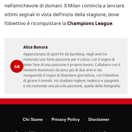
nell’amichevole di domani. Il Milan comincia a lanciare
ottimi segnali in vista dell’inizio della stagione, dove
l’obiettivo è riconquistare la
Champions League
.
Alice Bonora
Appassionata di sport fin da bambina, negli anni ho
maturato una forte passione per il calcio, con il sogno di
poter fare di una passione il proprio lavoro. Collaboro con il
AB
network Nuovevoci da poco più di due anni e sto
inseguendo il sogno di diventare giornalista, con l'obiettivo
di girare il mondo. Ho studiato inglese, tedesco e spagnolo
e sto nutrendo una piccola passione, quella della fotografia.
Chi Siamo
Privacy Policy
Disclaimer