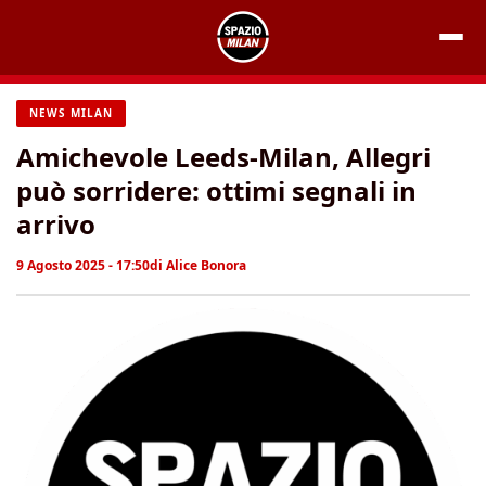
Vai
al
contenuto
NEWS MILAN
Amichevole Leeds-Milan, Allegri
può sorridere: ottimi segnali in
arrivo
9 Agosto 2025 - 17:50
di
Alice Bonora