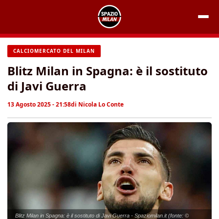
Vai
al
contenuto
CALCIOMERCATO DEL MILAN
Blitz Milan in Spagna: è il sostituto
di Javi Guerra
13 Agosto 2025 - 21:58
di
Nicola Lo Conte
Blitz Milan in Spagna: è il sostituto di Javi Guerra - Spaziomilan.it (fonte: ©