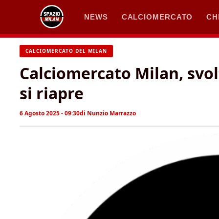
Vai
NEWS
CALCIOMERCATO
CH
al
contenuto
CALCIOMERCATO DEL MILAN
Calciomercato Milan, svol
si riapre
6 Agosto 2025 - 09:30
di
Nunzio Marrazzo