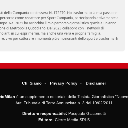
nalisti della Campania con tessera N. 172270. Ho trasformato la mia passione
 mio percorso come redattore per Sport Campania, partecipando attivamente a
mpo. Nel 2021 ho arricchito il mio percorso giornalistico grazie a un anno
zione di Metropolis Quotidiano. Dal 2023 collaboro con il network di
molanti in cui esprimermi, ma anche una vera e propria famiglia.
re, vivo per catturare i momenti più emozionanti dello sport e trasformarli
Chi Siamo
Privacy Policy
Disclaimer
ioMilan
è un supplemento editoriale della Testata Giornalistica "Nuove
Aut. Tribunale di Torre Annunziata n. 3 del 10/02/2011
Direttore responsabile:
Pasquale Giacometti
Editore:
Cierre Media SRLS