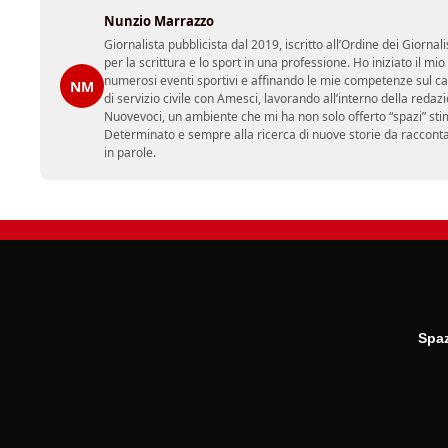
Nunzio Marrazzo
Giornalista pubblicista dal 2019, iscritto all’Ordine dei Gior
per la scrittura e lo sport in una professione. Ho iniziato il
numerosi eventi sportivi e affinando le mie competenze sul ca
NM
di servizio civile con Amesci, lavorando all’interno della reda
Nuovevoci, un ambiente che mi ha non solo offerto “spazi” sti
Determinato e sempre alla ricerca di nuove storie da racconta
in parole.
Spaz