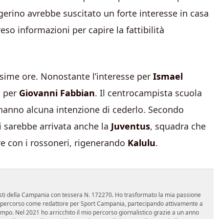
gerino avrebbe suscitato un forte interesse in casa
reso informazioni per capire la fattibilità
ssime ore. Nonostante l’interesse per
Ismael
a per
Giovanni Fabbian
. Il centrocampista scuola
 hanno alcuna intenzione di cederlo. Secondo
i sarebbe arrivata anche la
Juventus
, squadra che
re con i rossoneri, rigenerando
Kalulu
.
nalisti della Campania con tessera N. 172270. Ho trasformato la mia passione
 mio percorso come redattore per Sport Campania, partecipando attivamente a
mpo. Nel 2021 ho arricchito il mio percorso giornalistico grazie a un anno