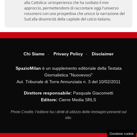
alla Cattolica: un'esperienza che ha svoltato il mio
approccio, permettendomi di raccontare oggi l'universo
rossonero con una prospettiva che unisce la narrazione del
Sud alla dinamicità della capitale del calcio italiano.
Chi Siamo
Privacy Policy
Disclaimer
SpazioMilan
è un supplemento editoriale della Testata
Giornalistica "Nuovevoci"
Aut. Tribunale di Torre Annunziata n. 3 del 10/02/2011
Direttore responsabile:
Pasquale Giacometti
Editore:
Cierre Media SRLS
Photo Credits: l’editore ha i diritti di utilizzo delle immagini presenti sul
sito.
Gestione cookie