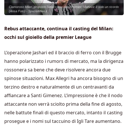
Clamoroso Milan, proposto l'attaccante dalla Premier: Vlahovic è solo un ricordo
(Ansa Foto) - SpazioMilan.it
Rebus attaccante, continua il casting del Milan:
occhi sul gioiello della premier League
L’operazione Jashari ed il braccio di ferro con il Brugge
hanno polarizzato i rumors di mercato, ma la dirigenza
rossonera sa bene che deve risolvere ancora due
spinose situazioni. Max Allegri ha ancora bisogno di un
terzino destro e naturalmente di un centravanti da
affiancare a Santi Gimenez. L’impressione è che il nodo
attaccante non verrà sciolto prima della fine di agosto,
nelle battute finali di questo mercato, intanto il casting
prosegue e i nomi sul taccuino di Igli Tare aumentano.