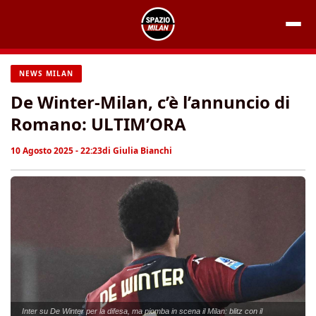
Vai
al
contenuto
NEWS MILAN
De Winter-Milan, c’è l’annuncio di
Romano: ULTIM’ORA
10 Agosto 2025 - 22:23
di
Giulia Bianchi
Inter su De Winter per la difesa, ma piomba in scena il Milan: blitz con il