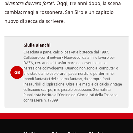
cambia: maglia rossonera, San Siro e un capitolo
nuovo di zecca da scrivere.
Giulia Bianchi
Cresciuta a pane, calcio, basket e bistecca dal 1997.
Collaboro con il network Nuovevoci da anni e lavoro per
DAZN, cercando di trasformare ogni evento in una
narrazione coinvolgente. Quando non sono al computer o
GB
allo stadio amo esplorare i paesi nordici e perdermi nei
mondi fantastici del cinema fantasy, da sempre fonti
inesauribili di ispirazione. Oltre alle maglie da calcio vintage
colleziono scarpe, mie piccole ossessioni. Giornalista
Pubblicista iscritto all'Ordine dei Giornalisti della Toscana
con tessera n. 17899
Chi Siamo
Privacy Policy
Disclaimer