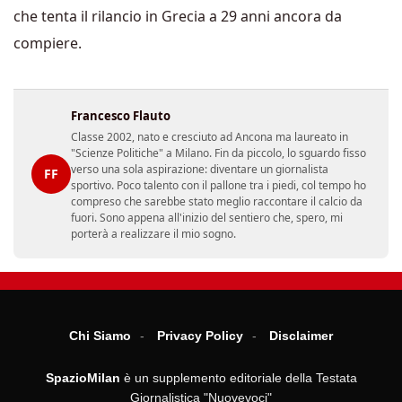
che tenta il rilancio in Grecia a 29 anni ancora da
compiere.
Francesco Flauto
Classe 2002, nato e cresciuto ad Ancona ma laureato in
"Scienze Politiche" a Milano. Fin da piccolo, lo sguardo fisso
verso una sola aspirazione: diventare un giornalista
FF
sportivo. Poco talento con il pallone tra i piedi, col tempo ho
compreso che sarebbe stato meglio raccontare il calcio da
fuori. Sono appena all'inizio del sentiero che, spero, mi
porterà a realizzare il mio sogno.
Chi Siamo
Privacy Policy
Disclaimer
SpazioMilan
è un supplemento editoriale della Testata
Giornalistica "Nuovevoci"