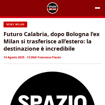
Vai
al
contenuto
NEWS MILAN
Futuro Calabria, dopo Bologna l’ex
Milan si trasferisce all’estero: la
destinazione è incredibile
14 Agosto 2025 - 13:30
di
Francesco Flauto