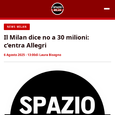
Vai
al
contenuto
NEWS MILAN
Il Milan dice no a 30 milioni:
c’entra Allegri
6 Agosto 2025 - 13:00
di
Laura Bisogno