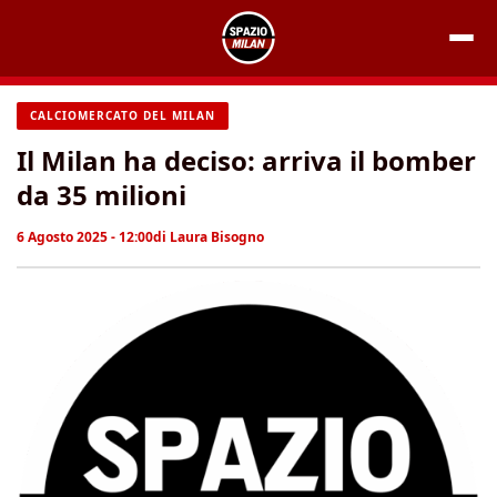
Vai
al
contenuto
CALCIOMERCATO DEL MILAN
Il Milan ha deciso: arriva il bomber
da 35 milioni
6 Agosto 2025 - 12:00
di
Laura Bisogno