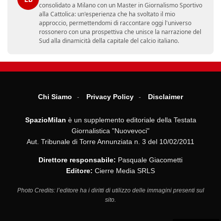
consolidato a Milano con un Master in Giornalismo Sportivo
alla Cattolica: un'esperienza che ha svoltato il mio
approccio, permettendomi di raccontare oggi l'universo
rossonero con una prospettiva che unisce la narrazione del
Sud alla dinamicità della capitale del calcio italiano.
Chi Siamo
Privacy Policy
Disclaimer
SpazioMilan
è un supplemento editoriale della Testata
Giornalistica "Nuovevoci"
Aut. Tribunale di Torre Annunziata n. 3 del 10/02/2011
Direttore responsabile:
Pasquale Giacometti
Editore:
Cierre Media SRLS
Photo Credits: l’editore ha i diritti di utilizzo delle immagini presenti sul
sito.