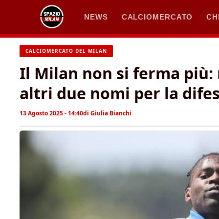
Vai
NEWS
CALCIOMERCATO
CH
al
contenuto
CALCIOMERCATO DEL MILAN
Il Milan non si ferma più:
altri due nomi per la dife
13 Agosto 2025 - 14:40
di
Giulia Bianchi