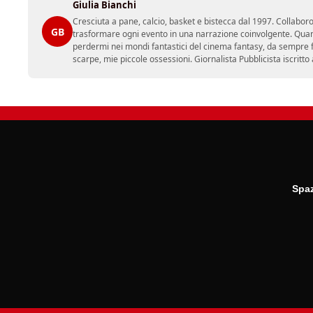
Giulia Bianchi
Cresciuta a pane, calcio, basket e bistecca dal 1997. Collabo
GB
trasformare ogni evento in una narrazione coinvolgente. Quan
perdermi nei mondi fantastici del cinema fantasy, da sempre fon
scarpe, mie piccole ossessioni. Giornalista Pubblicista iscritto
Spaz