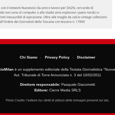
ro con il network Nuovevoci da anni e lavoro per DAZN, cercando di
do non sono al computer o allo stadio amo esplorare i paesi nordici e
ti inesauribili di ispirazione. Oltre alle maglie da calcio vintage colleziono
 all'Ordine dei Giornalisti della Toscana con tessera n. 17899
Chi Siamo
Privacy Policy
Disclaimer
ioMilan
è un supplemento editoriale della Testata Giornalistica "Nuove
Aut. Tribunale di Torre Annunziata n. 3 del 10/02/2011
Direttore responsabile:
Pasquale Giacometti
Editore:
Cierre Media SRLS
Photo Credits: l’editore ha i diritti di utilizzo delle immagini presenti sul sito.