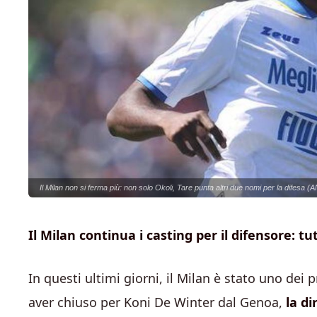
Il Milan non si ferma più: non solo Okoli, Tare punta altri due nomi per la difesa (
Il Milan continua i casting per il difensore: tu
In questi ultimi giorni, il Milan è stato uno dei
aver chiuso per Koni De Winter dal Genoa,
la di