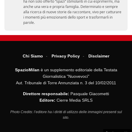
ha non solo offerto “spazi” stimolanti in cui esprimermi, ma
anche una vera e propria famiglia. Determinato e sempre
alla ricerca di nuove storie da raccontare, vivo per catturare
i momenti più emozionanti dello sport e trasformarli in
parole.
Chi Siamo
Privacy Policy
Disclaimer
SpazioMilan
è un supplemento editoriale della Testata
Giornalistica "Nuovevoci"
Aut. Tribunale di Torre Annunziata n. 3 del 10/02/2011
Direttore responsabile:
Pasquale Giacometti
Editore:
Cierre Media SRLS
Photo Credits: l’editore ha i diritti di utilizzo delle immagini presenti sul
sito.