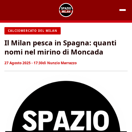
Vai
al
contenuto
CALCIOMERCATO DEL MILAN
Il Milan pesca in Spagna: quanti
nomi nel mirino di Moncada
27 Agosto 2025 - 17:30
di
Nunzio Marrazzo