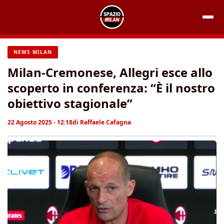
Vai
al
contenuto
NEWS MILAN
Milan-Cremonese, Allegri esce allo
scoperto in conferenza: “È il nostro
obiettivo stagionale”
22 Agosto 2025 - 12:18
di
Raffaele Cafagna