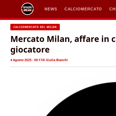
Vai
NEWS
CALCIOMERCATO
CH
al
contenuto
CALCIOMERCATO DEL MILAN
Mercato Milan, affare in ch
giocatore
4 Agosto 2025 - 00:17
di
Giulia Bianchi