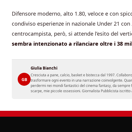
Difensore moderno, alto 1.80, veloce e con spic
condiviso esperienze in nazionale Under 21 con A
centrocampista, però, si attende l’esito del verti
sembra intenzionato a rilanciare oltre i 38 mi
Giulia Bianchi
Cresciuta a pane, calcio, basket e bistecca dal 1997. Collabo
GB
trasformare ogni evento in una narrazione coinvolgente. Quan
perdermi nei mondi fantastici del cinema fantasy, da sempre fon
scarpe, mie piccole ossessioni. Giornalista Pubblicista iscritto