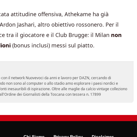
cata attitudine offensiva, Athekame ha già
rdon Jashari, altro obiettivo rossonero. Per il
ce tra il giocatore e il Club Brugge: il Milan
non
lioni
(bonus inclusi) messi sul piatto.
ro con il network Nuovevoci da anni e lavoro per DAZN, cercando di
do non sono al computer o allo stadio amo esplorare i paesi nordici e
ti inesauribili di ispirazione. Oltre alle maglie da calcio vintage colleziono
 all'Ordine dei Giornalisti della Toscana con tessera n. 17899
Chi Siamo
Privacy Policy
Disclaimer