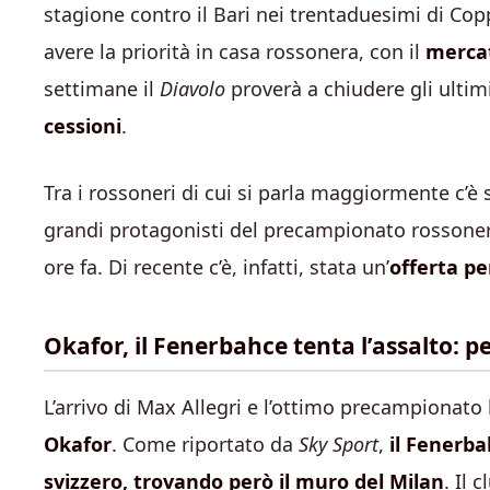
stagione contro il Bari nei trentaduesimi di Cop
avere la priorità in casa rossonera, con il
merca
settimane il
Diavolo
proverà a chiudere gli ultimi
cessioni
.
Tra i rossoneri di cui si parla maggiormente c’
grandi protagonisti del precampionato rossonero
ore fa. Di recente c’è, infatti, stata un’
offerta pe
Okafor, il Fenerbahce tenta l’assalto: pe
L’arrivo di Max Allegri e l’ottimo precampionat
Okafor
. Come riportato da
Sky Sport
,
il Fenerba
svizzero, trovando però il muro del Milan
. Il 