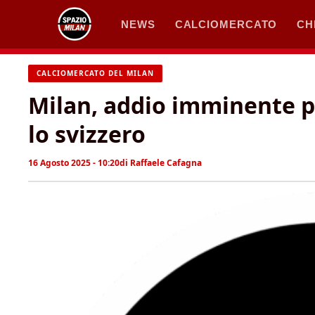
Vai
NEWS
CALCIOMERCATO
CH
al
contenuto
CALCIOMERCATO DEL MILAN
Milan, addio imminente pe
lo svizzero
16 Agosto 2025 - 10:20
di
Raffaele Cafagna