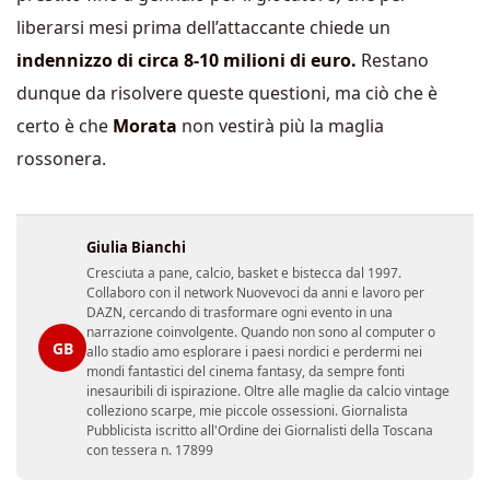
liberarsi mesi prima dell’attaccante chiede un
indennizzo di circa 8-10 milioni di euro.
Restano
dunque da risolvere queste questioni, ma ciò che è
certo è che
Morata
non vestirà più la maglia
rossonera.
Giulia Bianchi
Cresciuta a pane, calcio, basket e bistecca dal 1997.
Collaboro con il network Nuovevoci da anni e lavoro per
DAZN, cercando di trasformare ogni evento in una
narrazione coinvolgente. Quando non sono al computer o
GB
allo stadio amo esplorare i paesi nordici e perdermi nei
mondi fantastici del cinema fantasy, da sempre fonti
inesauribili di ispirazione. Oltre alle maglie da calcio vintage
colleziono scarpe, mie piccole ossessioni. Giornalista
Pubblicista iscritto all'Ordine dei Giornalisti della Toscana
con tessera n. 17899