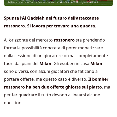
Milan, colpo di scena: il bomber finisce in Arabia!- ANSA - spaziomilan.it
Spunta l’Al Qadsiah nel futuro dell’attaccante
rossonero. Si lavora per trovare una quadra.
All’orizzonte del mercato
rossonero
sta prendendo
forma la possibilità concreta di poter monetizzare
dalla cessione di un giocatore ormai completamente
fuori dai piani del
Milan
. Gli esuberi in casa
Milan
sono diversi, con alcuni giocatori che faticano a
portare offerte, ma questo caso è diverso.
Il bomber
rossonero ha ben due offerte ghiotte sul piatto
, ma
per far quadrare il tutto devono allinearsi alcune
questioni.