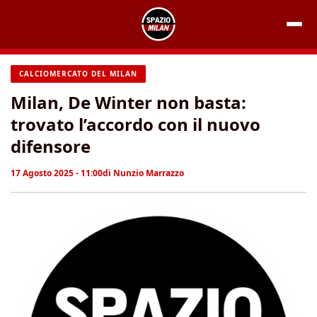
Vai
al
contenuto
CALCIOMERCATO DEL MILAN
Milan, De Winter non basta:
trovato l’accordo con il nuovo
difensore
17 Agosto 2025 - 11:00
di
Nunzio Marrazzo