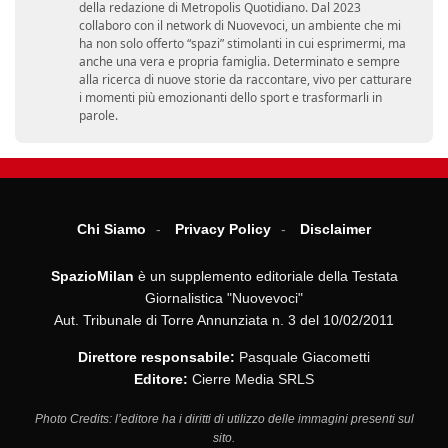
della redazione di Metropolis Quotidiano. Dal 2023
collaboro con il network di Nuovevoci, un ambiente che mi
ha non solo offerto “spazi” stimolanti in cui esprimermi, ma
anche una vera e propria famiglia. Determinato e sempre
alla ricerca di nuove storie da raccontare, vivo per catturare
i momenti più emozionanti dello sport e trasformarli in
parole.
Chi Siamo
Privacy Policy
Disclaimer
SpazioMilan
è un supplemento editoriale della Testata
Giornalistica "Nuovevoci"
Aut. Tribunale di Torre Annunziata n. 3 del 10/02/2011
Direttore responsabile:
Pasquale Giacometti
Editore:
Cierre Media SRLS
Photo Credits: l’editore ha i diritti di utilizzo delle immagini presenti sul
sito.