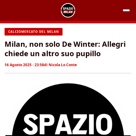
Vai
al
contenuto
CALCIOMERCATO DEL MILAN
Milan, non solo De Winter: Allegri
chiede un altro suo pupillo
16 Agosto 2025 - 23:58
di
Nicola Lo Conte