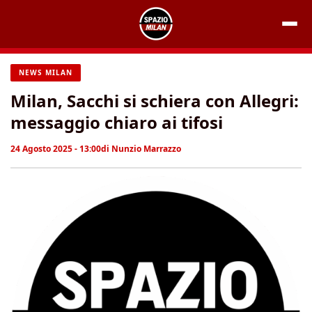
Vai
al
contenuto
NEWS MILAN
Milan, Sacchi si schiera con Allegri:
messaggio chiaro ai tifosi
24 Agosto 2025 - 13:00
di
Nunzio Marrazzo