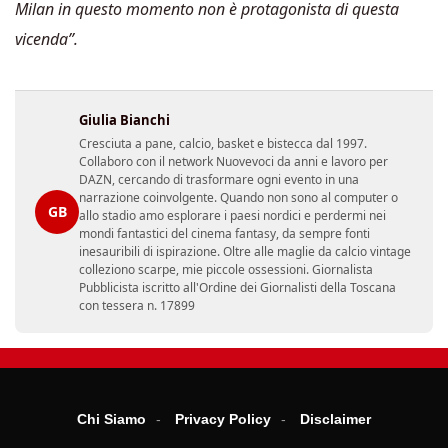
Milan in questo momento non è protagonista di questa
vicenda”.
Giulia Bianchi
Cresciuta a pane, calcio, basket e bistecca dal 1997.
Collaboro con il network Nuovevoci da anni e lavoro per
DAZN, cercando di trasformare ogni evento in una
narrazione coinvolgente. Quando non sono al computer o
GB
allo stadio amo esplorare i paesi nordici e perdermi nei
mondi fantastici del cinema fantasy, da sempre fonti
inesauribili di ispirazione. Oltre alle maglie da calcio vintage
colleziono scarpe, mie piccole ossessioni. Giornalista
Pubblicista iscritto all'Ordine dei Giornalisti della Toscana
con tessera n. 17899
Chi Siamo
Privacy Policy
Disclaimer