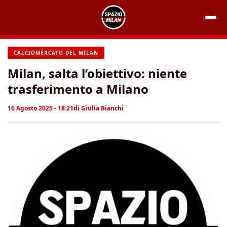
Vai
al
contenuto
CALCIOMERCATO DEL MILAN
Milan, salta l’obiettivo: niente
trasferimento a Milano
16 Agosto 2025 - 18:21
di
Giulia Bianchi