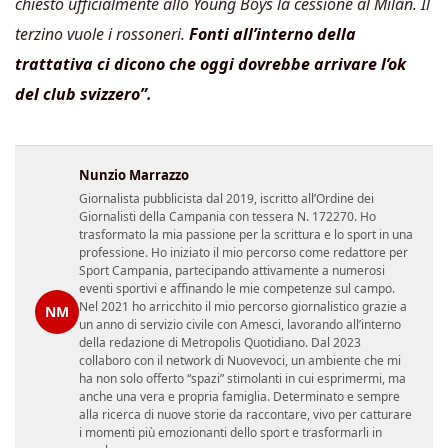
chiesto ufficialmente allo Young Boys la cessione al Milan. Il
terzino vuole i rossoneri.
Fonti all’interno della
trattativa ci dicono che oggi dovrebbe arrivare l’ok
del club svizzero”.
Nunzio Marrazzo
Giornalista pubblicista dal 2019, iscritto all’Ordine dei
Giornalisti della Campania con tessera N. 172270. Ho
trasformato la mia passione per la scrittura e lo sport in una
professione. Ho iniziato il mio percorso come redattore per
Sport Campania, partecipando attivamente a numerosi
eventi sportivi e affinando le mie competenze sul campo.
Nel 2021 ho arricchito il mio percorso giornalistico grazie a
NM
un anno di servizio civile con Amesci, lavorando all’interno
della redazione di Metropolis Quotidiano. Dal 2023
collaboro con il network di Nuovevoci, un ambiente che mi
ha non solo offerto “spazi” stimolanti in cui esprimermi, ma
anche una vera e propria famiglia. Determinato e sempre
alla ricerca di nuove storie da raccontare, vivo per catturare
i momenti più emozionanti dello sport e trasformarli in