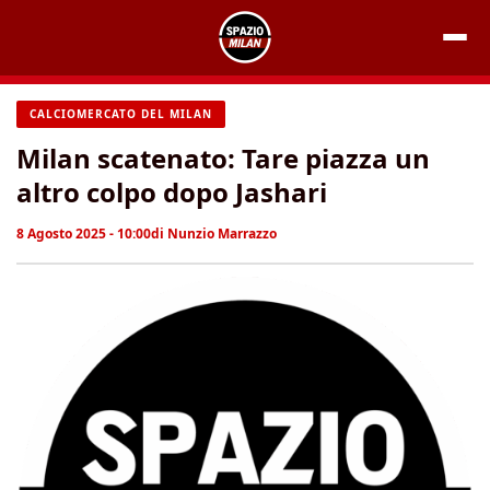
Vai
al
contenuto
CALCIOMERCATO DEL MILAN
Milan scatenato: Tare piazza un
altro colpo dopo Jashari
8 Agosto 2025 - 10:00
di
Nunzio Marrazzo