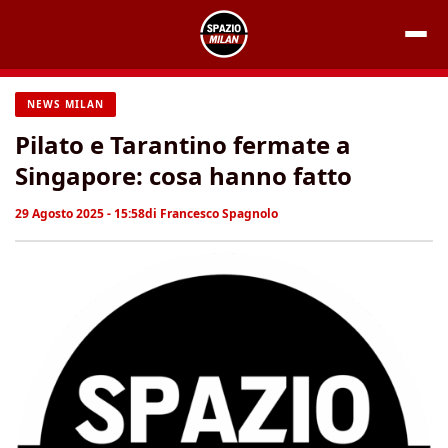
Vai
al
contenuto
NEWS MILAN
Pilato e Tarantino fermate a
Singapore: cosa hanno fatto
29 Agosto 2025 - 15:58
di
Francesco Spagnolo