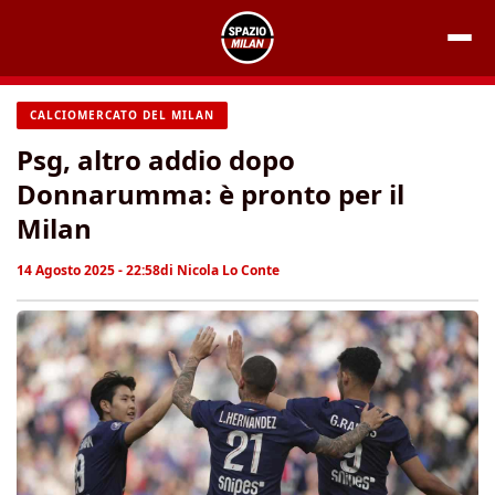
Vai
al
contenuto
CALCIOMERCATO DEL MILAN
Psg, altro addio dopo
Donnarumma: è pronto per il
Milan
14 Agosto 2025 - 22:58
di
Nicola Lo Conte