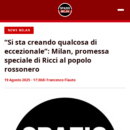
Vai
al
contenuto
NEWS MILAN
“Si sta creando qualcosa di
eccezionale”: Milan, promessa
speciale di Ricci al popolo
rossonero
19 Agosto 2025 - 17:30
di
Francesco Flauto