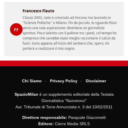
Francesco Flauto
Classe 2002, nato e cresciuto ad Ancona ma laureato in
"Scienze Politiche" a Milano. Fin da piccolo, lo sguardo fisso
verso una sola aspirazione: diventare un giornalista
FF
sportivo. Poco talento con il pallone tra i piedi, col tempo ho
compreso che sarebbe stato meglio raccontare il calcio da
fuori. Sono appena all'inizio del sentiero che, spero, mi
porterà a realizzare il mio sogno.
Chi Siamo
Privacy Policy
Disclaimer
SpazioMilan
è un supplemento editoriale della Testata
Giornalistica "Nuovevoci"
Aut. Tribunale di Torre Annunziata n. 3 del 10/02/2011
Direttore responsabile:
Pasquale Giacometti
Editore:
Cierre Media SRLS