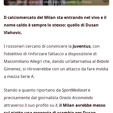
Dusan Vlahovic, scambio tra Milan e Juve - SpazioMilan (La Presse)
Il calciomercato del Milan sta entrando nel vivo e il
nome caldo è sempre lo stesso: quello di Dusan
Vlahovic.
I rossoneri cercano di convincere la
Juventus
, con
l’obiettivo di rinforzare l’attacco a disposizione di
Massimiliano Allegri che, dando un’alternativa al
Bebote
Gimenez, si ritroverebbe con un attacco da fare invidia
a mezza Serie A.
Stando a quanto riportano da
SportMediaset
e
precisamente dal giornalista
Orazio Accomando
attraverso il suo profilo su
X
,
il Milan avrebbe messo
sul piatto una proposta di scambio per Dusan