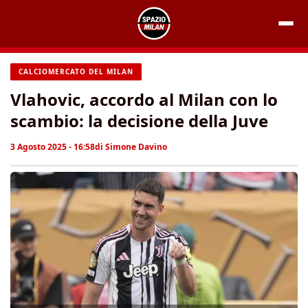
Vai
al
contenuto
CALCIOMERCATO DEL MILAN
Vlahovic, accordo al Milan con lo
scambio: la decisione della Juve
3 Agosto 2025 - 16:58
di
Simone Davino