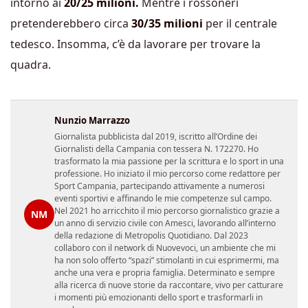
intorno ai
20/25 milioni.
Mentre i rossoneri
pretenderebbero circa
30/35 milioni
per il centrale
tedesco. Insomma, c’è da lavorare per trovare la
quadra.
Nunzio Marrazzo
Giornalista pubblicista dal 2019, iscritto all’Ordine dei
Giornalisti della Campania con tessera N. 172270. Ho
trasformato la mia passione per la scrittura e lo sport in una
professione. Ho iniziato il mio percorso come redattore per
Sport Campania, partecipando attivamente a numerosi
eventi sportivi e affinando le mie competenze sul campo.
Nel 2021 ho arricchito il mio percorso giornalistico grazie a
NM
un anno di servizio civile con Amesci, lavorando all’interno
della redazione di Metropolis Quotidiano. Dal 2023
collaboro con il network di Nuovevoci, un ambiente che mi
ha non solo offerto “spazi” stimolanti in cui esprimermi, ma
anche una vera e propria famiglia. Determinato e sempre
alla ricerca di nuove storie da raccontare, vivo per catturare
i momenti più emozionanti dello sport e trasformarli in