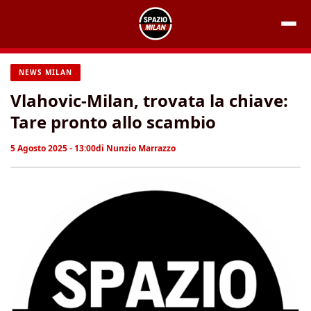
Vai
al
contenuto
NEWS MILAN
Vlahovic-Milan, trovata la chiave:
Tare pronto allo scambio
5 Agosto 2025 - 13:00
di
Nunzio Marrazzo