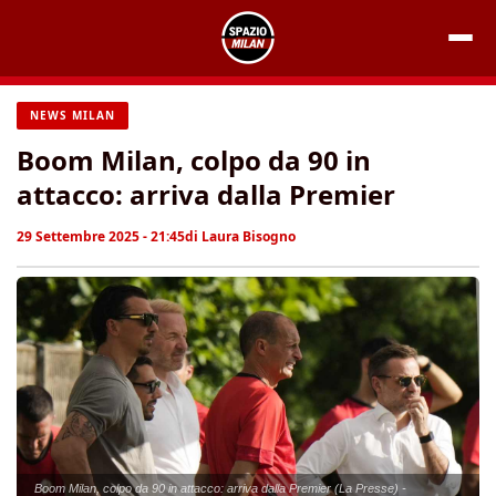
Vai
al
contenuto
NEWS MILAN
Boom Milan, colpo da 90 in
attacco: arriva dalla Premier
29 Settembre 2025 - 21:45
di
Laura Bisogno
Boom Milan, colpo da 90 in attacco: arriva dalla Premier (La Presse) -