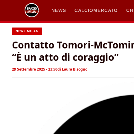
Vai
NEWS
CALCIOMERCATO
CH
al
contenuto
NEWS MILAN
Contatto Tomori-McTomina
“È un atto di coraggio”
29 Settembre 2025 - 23:50
di
Laura Bisogno