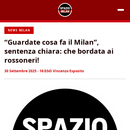
Vai
al
contenuto
NEWS MILAN
“Guardate cosa fa il Milan”,
sentenza chiara: che bordata ai
rossoneri!
30 Settembre 2025 - 16:03
di
Vincenzo Esposito