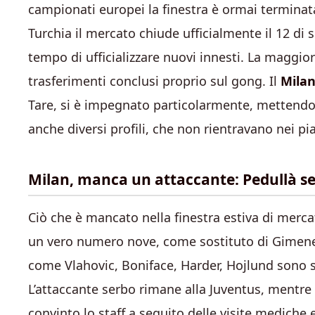
campionati europei la finestra è ormai terminata
Turchia il mercato chiude ufficialmente il 12 di
tempo di ufficializzare nuovi innesti. La maggior
trasferimenti conclusi proprio sul gong. Il
Mila
Tare, si è impegnato particolarmente, mettendo
anche diversi profili, che non rientravano nei pi
Milan, manca un attaccante: Pedullà s
Ciò che è mancato nella finestra estiva di merca
un vero numero nove, come sostituto di Gimenez
come Vlahovic, Boniface, Harder, Hojlund sono 
L’attaccante serbo rimane alla Juventus, mentr
convinto lo staff a seguito delle visite mediche 