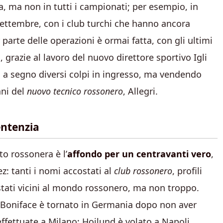
, ma non in tutti i campionati; per esempio, in
 settembre, con i club turchi che hanno ancora
 parte delle operazioni è ormai fatta, con gli ultimi
n
, grazie al lavoro del nuovo direttore sportivo Igli
 a segno diversi colpi in ingresso, ma vendendo
ani del
nuovo tecnico rossonero
, Allegri.
entenzia
to rossonera è l’
affondo per un centravanti vero
,
: tanti i nomi accostati al
club rossonero
, profili
stati vicini al mondo rossonero, ma non troppo.
e Boniface è tornato in Germania dopo non aver
effettuate a Milano; Hojlund è volato a Napoli,