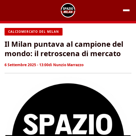
Vai
al
contenuto
CALCIOMERCATO DEL MILAN
Il Milan puntava al campione del
mondo: il retroscena di mercato
6 Settembre 2025 - 13:00
di
Nunzio Marrazzo