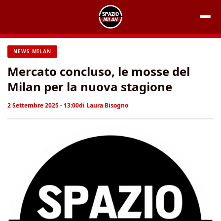
Vai
al
contenuto
NEWS MILAN
Mercato concluso, le mosse del
Milan per la nuova stagione
2 Settembre 2025 - 13:00
di
Laura Bisogno