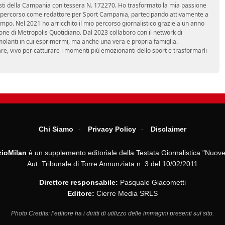
nalisti della Campania con tessera N. 172270. Ho trasformato la mia passione
 mio percorso come redattore per Sport Campania, partecipando attivamente a
mpo. Nel 2021 ho arricchito il mio percorso giornalistico grazie a un anno
zione di Metropolis Quotidiano. Dal 2023 collaboro con il network di
molanti in cui esprimermi, ma anche una vera e propria famiglia.
re, vivo per catturare i momenti più emozionanti dello sport e trasformarli
Chi Siamo
Privacy Policy
Disclaimer
ioMilan
è un supplemento editoriale della Testata Giornalistica "Nuove
Aut. Tribunale di Torre Annunziata n. 3 del 10/02/2011
Direttore responsabile:
Pasquale Giacometti
Editore:
Cierre Media SRLS
Photo Credits: l’editore ha i diritti di utilizzo delle immagini presenti sul sito.