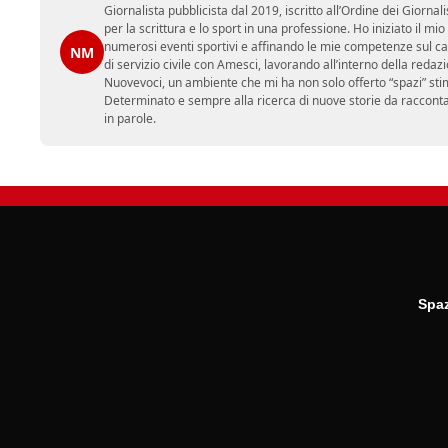
Giornalista pubblicista dal 2019, iscritto all’Ordine dei Gior
per la scrittura e lo sport in una professione. Ho iniziato il
numerosi eventi sportivi e affinando le mie competenze sul ca
NM
di servizio civile con Amesci, lavorando all’interno della reda
Nuovevoci, un ambiente che mi ha non solo offerto “spazi” sti
Determinato e sempre alla ricerca di nuove storie da racconta
in parole.
Spaz