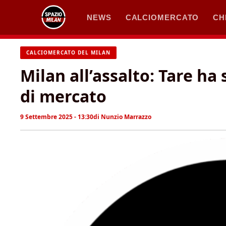
Vai
NEWS
CALCIOMERCATO
CH
al
contenuto
CALCIOMERCATO DEL MILAN
Milan all’assalto: Tare ha 
di mercato
9 Settembre 2025 - 13:30
di
Nunzio Marrazzo