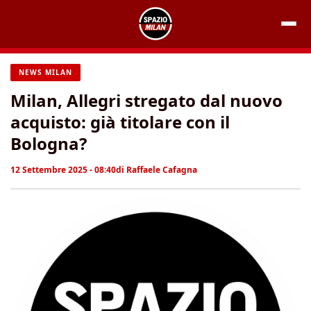
Vai
al
contenuto
NEWS MILAN
Milan, Allegri stregato dal nuovo
acquisto: già titolare con il
Bologna?
12 Settembre 2025 - 08:40
di
Raffaele Cafagna