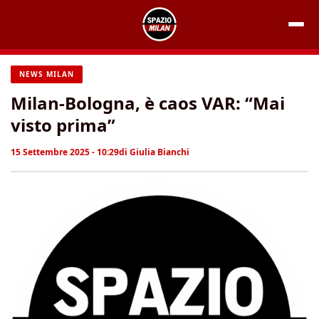
Vai
al
contenuto
NEWS MILAN
Milan-Bologna, è caos VAR: “Mai
visto prima”
15 Settembre 2025 - 10:29
di
Giulia Bianchi