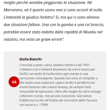
meglio perché avrebbe peggiorato la situazione. Né
Marcenaro, né il quarto uomo non si sono accorti di nulla.
L’intensità la giudica l’arbitro? Si, ma qui ci sono almeno
due situazioni fallose. Una con la gamba e una col braccio,
potrebbe essere stato indotto dalla rapidità di Nkunku nel
rialzarsi, ma resta un grave errore”.
Giulia Bianchi
Cresciuta a pane, calcio, basket e bistecca dal 1997.
Collaboro con il network Nuovevoci da anni e lavoro per
DAZN, cercando di trasformare ogni evento in una
narrazione coinvolgente. Quando non sono al computer o
GB
allo stadio amo esplorare i paesi nordici e perdermi nei
mondi fantastici del cinema fantasy, da sempre fonti
inesauribili di ispirazione. Oltre alle maglie da calcio vintage
colleziono scarpe, mie piccole ossessioni. Giornalista
Pubblicista iscritto all'Ordine dei Giornalisti della Toscana
con tessera n. 17899