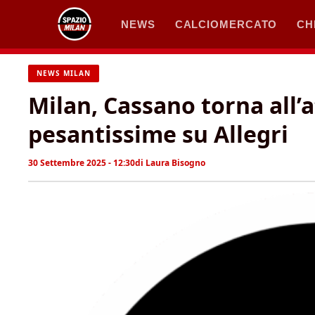
Vai
NEWS
CALCIOMERCATO
CH
al
contenuto
NEWS MILAN
Milan, Cassano torna all’
pesantissime su Allegri
30 Settembre 2025 - 12:30
di
Laura Bisogno