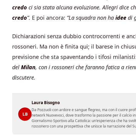
credo
ci sia stata alcuna evoluzione. Allegri dice ch
credo
“.
E poi ancora:
“La squadra non ha
idee
di g
Dichiarazioni senza dubbio controcorrenti e anch
rossoneri. Ma non è finita qui; il barese in chi
previsione che sta spaventando i tifosi milanisti
del
Milan
, con i rossoneri che faranno fatica a rien
discutere.
Laura Bisogno
Da Pozzuoli con ardore e sangue flegreo, ma con il cuore prof
LB
network Nuovevoci, dove trasformo la passione per il calcio i
Giornalismo Sportivo alla Cattolica: un'esperienza che ha svol
rossonero con una prospettiva che unisce la narrazione del Sud 