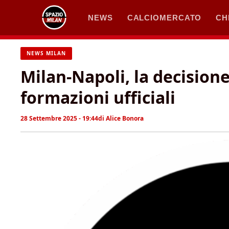
Vai
NEWS
CALCIOMERCATO
CH
al
contenuto
NEWS MILAN
Milan-Napoli, la decisione 
formazioni ufficiali
28 Settembre 2025 - 19:44
di
Alice Bonora