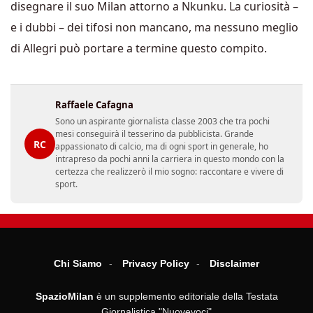
disegnare il suo Milan attorno a Nkunku. La curiosità –
e i dubbi – dei tifosi non mancano, ma nessuno meglio
di Allegri può portare a termine questo compito.
Raffaele Cafagna
Sono un aspirante giornalista classe 2003 che tra pochi
mesi conseguirà il tesserino da pubblicista. Grande
RC
appassionato di calcio, ma di ogni sport in generale, ho
intrapreso da pochi anni la carriera in questo mondo con la
certezza che realizzerò il mio sogno: raccontare e vivere di
sport.
Chi Siamo
Privacy Policy
Disclaimer
SpazioMilan
è un supplemento editoriale della Testata
Giornalistica "Nuovevoci"