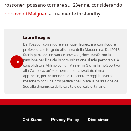
rossoneri possano tornare sul 23enne, considerando il
rinnovo di Maignan
attualmente in standby.
Laura Bisogno
Da Pozzuoli con ardore e sangue flegreo, ma con il cuore
professionale forgiato all'ombra della Madonnina. Dal 2018
faccio parte del network Nuovevoci, dove trasformo la
passione per il calcio in comunicazione. Il mio percorso si è
LB
consolidato a Milano con un Master in Giornalismo Sportivo
alla Cattolica: un'esperienza che ha svoltato il mio
approccio, permettendomi di raccontare oggi l'universo
rossonero con una prospettiva che unisce la narrazione del
Sud alla dinamicità della capitale del calcio italiano.
Chi Siamo
Privacy Policy
Disclaimer