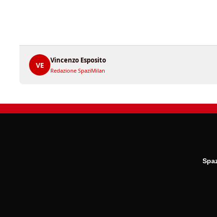
Vincenzo Esposito
VE
Redazione SpaziMilan
Spaz