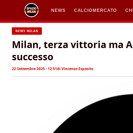
Vai
NEWS
CALCIOMERCATO
CH
al
contenuto
NEWS MILAN
Milan, terza vittoria ma A
successo
22 Settembre 2025 - 12:51
di
Vincenzo Esposito