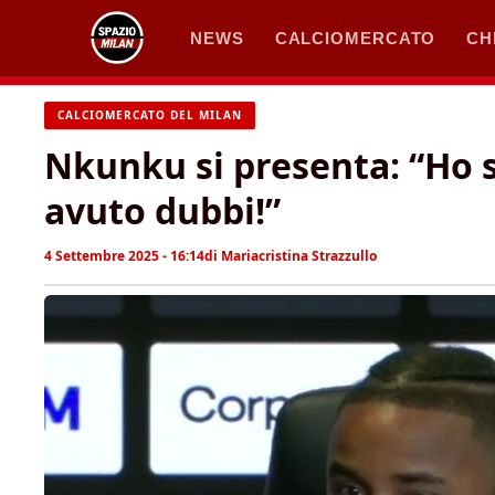
Vai
NEWS
CALCIOMERCATO
CH
al
contenuto
CALCIOMERCATO DEL MILAN
Nkunku si presenta: “Ho s
avuto dubbi!”
4 Settembre 2025 - 16:14
di
Mariacristina Strazzullo