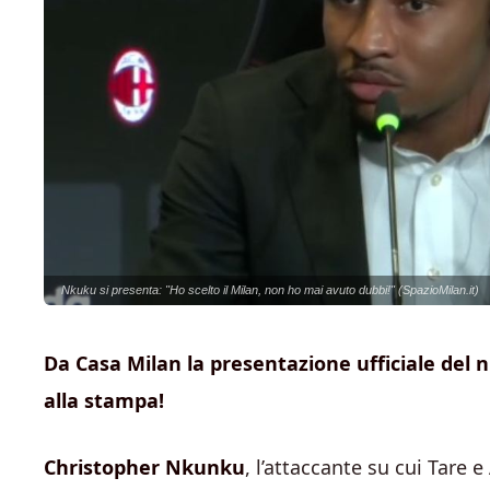
Nkuku si presenta: "Ho scelto il Milan, non ho mai avuto dubbi!" (SpazioMilan.it)
Da Casa Milan la presentazione ufficiale del 
alla stampa!
Christopher Nkunku
, l’attaccante su cui Tare 