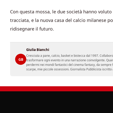
Con questa mossa, le due società hanno voluto m
tracciata, e la nuova casa del calcio milanese po
ridisegnare il futuro.
Giulia Bianchi
Cresciuta a pane, calcio, basket e bistecca dal 1997. Collabo
GB
trasformare ogni evento in una narrazione coinvolgente. Quan
perdermi nei mondi fantastici del cinema fantasy, da sempre fon
scarpe, mie piccole ossessioni. Giornalista Pubblicista iscritto