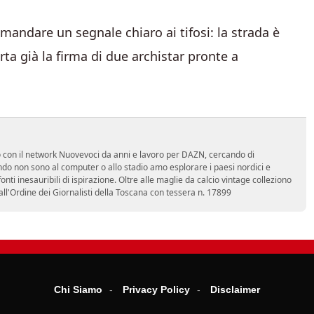
andare un segnale chiaro ai tifosi: la strada è
rta già la firma di due archistar pronte a
ro con il network Nuovevoci da anni e lavoro per DAZN, cercando di
do non sono al computer o allo stadio amo esplorare i paesi nordici e
ti inesauribili di ispirazione. Oltre alle maglie da calcio vintage colleziono
 all'Ordine dei Giornalisti della Toscana con tessera n. 17899
Chi Siamo
Privacy Policy
Disclaimer