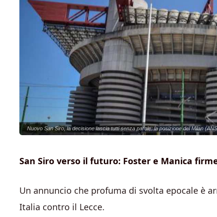
Nuovo San Siro, la decisione lascia tutti senza parole: la posizione del Milan (ANS
San Siro verso il futuro: Foster e Manica firm
Un annuncio che profuma di svolta epocale è arr
Italia contro il Lecce.