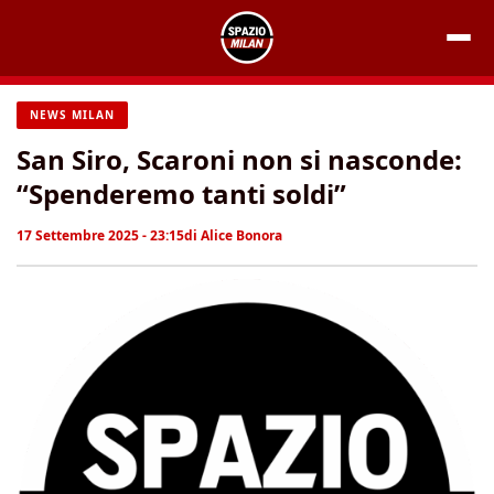
Vai
al
contenuto
NEWS MILAN
San Siro, Scaroni non si nasconde:
“Spenderemo tanti soldi”
17 Settembre 2025 - 23:15
di
Alice Bonora